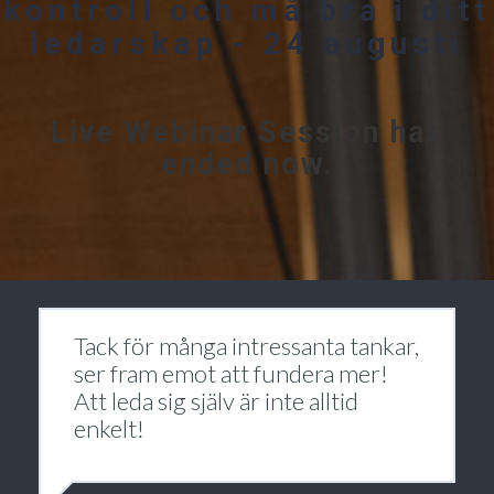
kontroll och må bra i ditt
ledarskap - 24 augusti
Live Webinar Session has
ended now.
Tack för många intressanta tankar,
ser fram emot att fundera mer!
Att leda sig själv är inte alltid
enkelt!