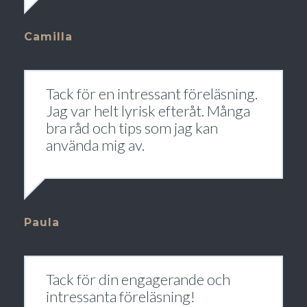
Camilla
Tack för en intressant föreläsning.
Jag var helt lyrisk efteråt. Många
bra råd och tips som jag kan
använda mig av.
Paula
Tack för din engagerande och
intressanta föreläsning!