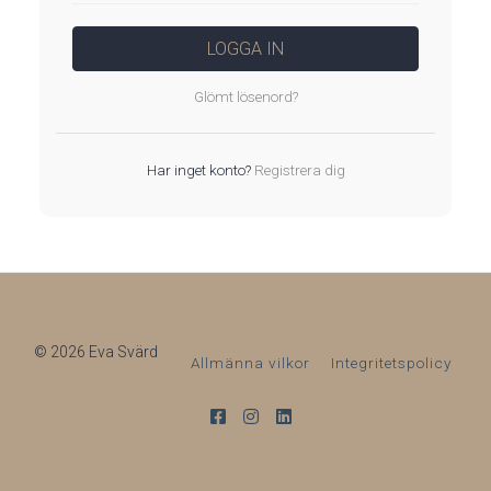
LOGGA IN
Glömt lösenord?
Har inget konto?
Registrera dig
© 2026 Eva Svärd
Allmänna vilkor
Integritetspolicy